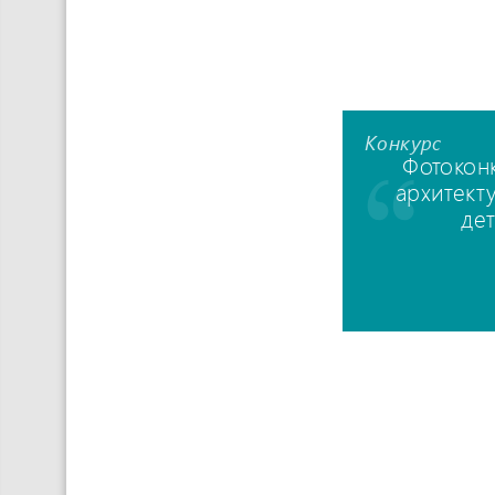
Конкурс
Фотокон
архитект
де