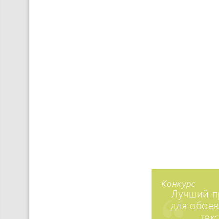
Конкурс
Лучший п
для обоев
тек