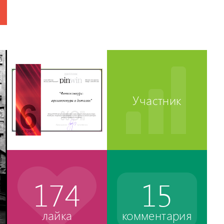
Участник
174
15
лайка
комментария