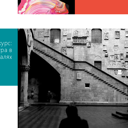
курс:
ура в
талях