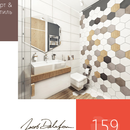
рт &
тиль
159