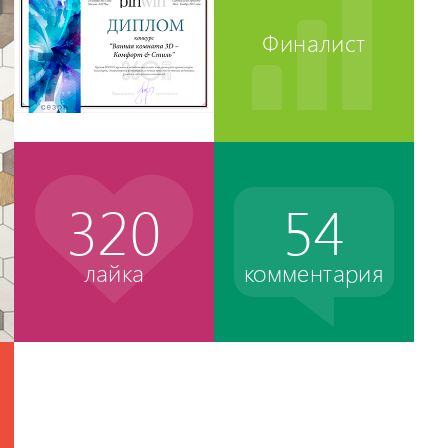
Финалист
320
54
лайка
комментария