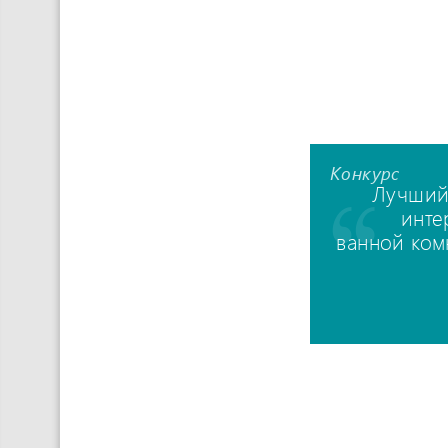
Конкурс
Лучший
инте
ванной ком