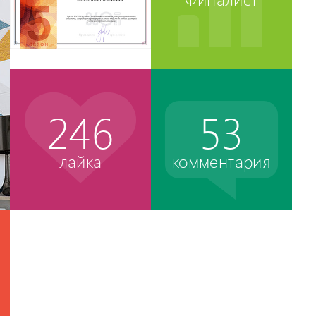
246
53
лайка
комментария