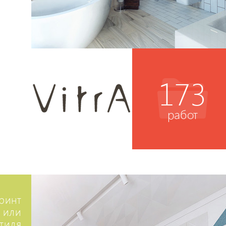
173
работ
ринт
 или
стиля