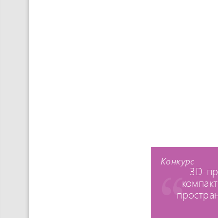
Конкурс
3D-пр
компакт
простран