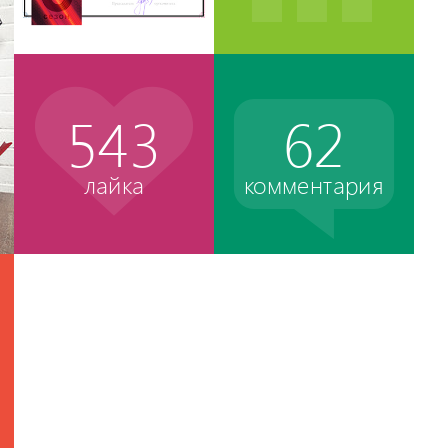
543
62
лайка
комментария