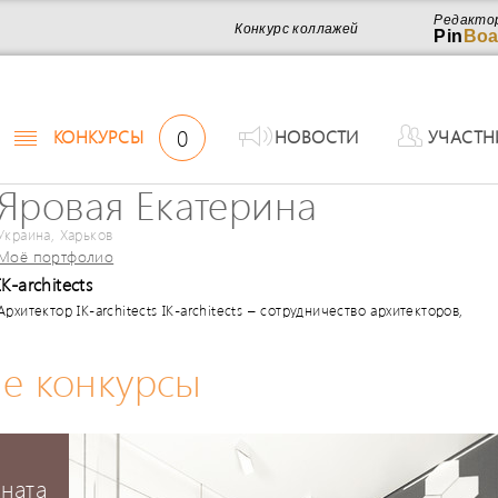
Редакто
Конкурс коллажей
Pin
Boa
0
КОНКУРСЫ
НОВОСТИ
УЧАСТН
Яровая Екатерина
Украина, Харьков
Моё портфолио
IK-architects
Архитектор IK-architects IK-architects – сотрудничество архитекторов,
визуализаторов, дизайнеров, художников, инженеров и вдохновляющих 
поэтому наши объекты не только красивы и эргономичны, но и, прежде в
е конкурсы
надежны.
мната