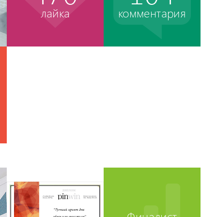
лайка
комментария
Финалист