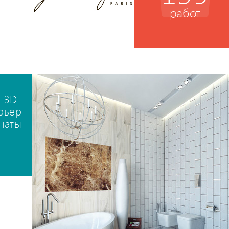
работ
 3D-
рьер
наты