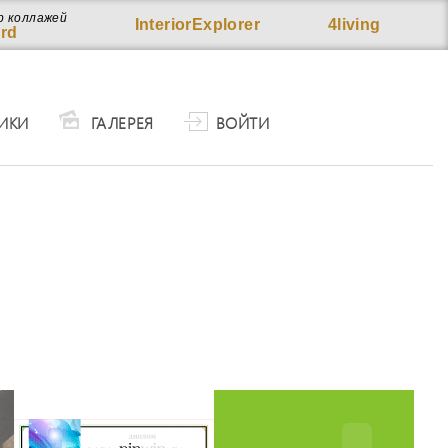
р коллажей
InteriorExplorer
4living
rd
ИКИ
ГАЛЕРЕЯ
ВОЙТИ
людей,
сего,