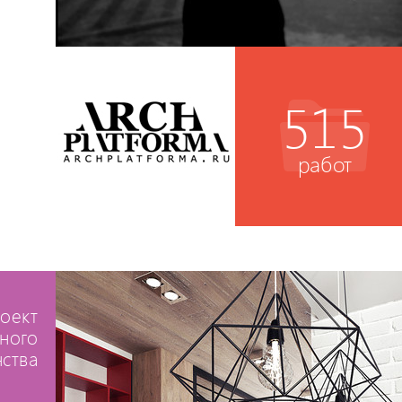
515
работ
оект
ного
ства