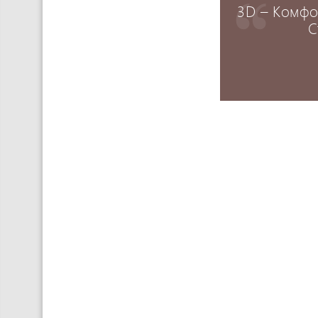
3D – Комфо
С