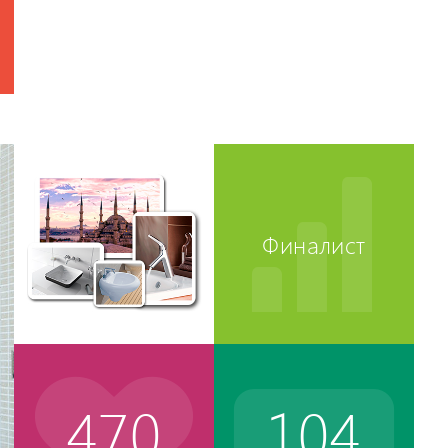
Финалист
470
104