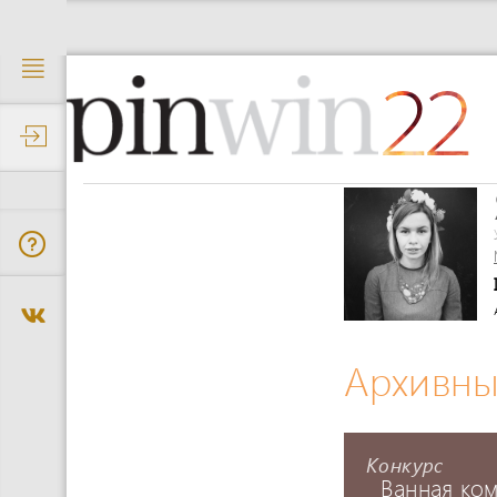
22
Архивны
Конкурс
Ванная ко