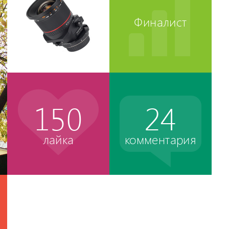
Финалист
150
24
лайка
комментария