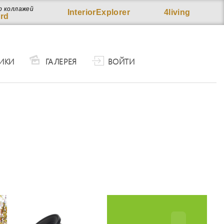
р коллажей
InteriorExplorer
4living
rd
ИКИ
ГАЛЕРЕЯ
ВОЙТИ