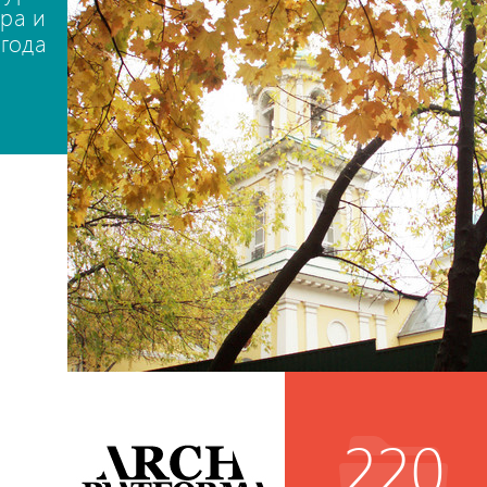
ра и
года
220