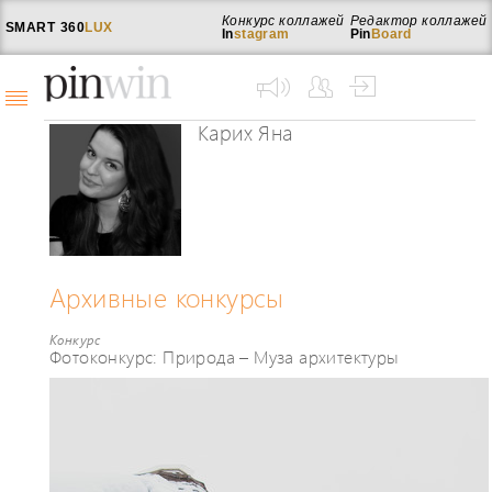
Конкурс коллажей
Редактор коллажей
SMART
360
LUX
In
stagram
Pin
Board
Карих Яна
Архивные конкурсы
Конкурс
Фотоконкурс: Природа – Муза архитектуры