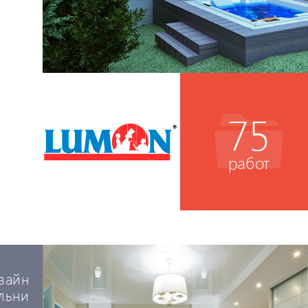
75
работ
зайн
льни