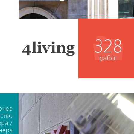
328
работ
очее
ство
ора /
нера