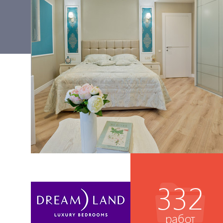
332
работ