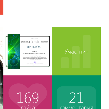
Участник
169
21
лайка
комментария