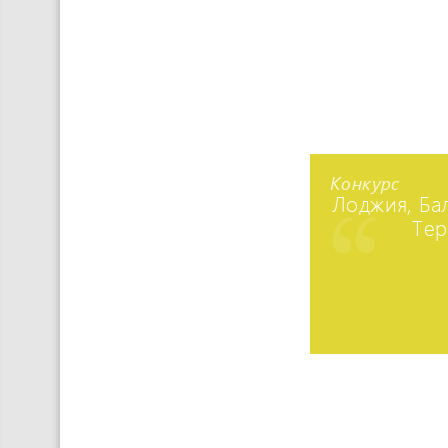
Конкурс
Лоджия, Бал
Тер