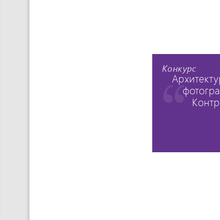
Конкурс
Архитекту
фотогра
Контр