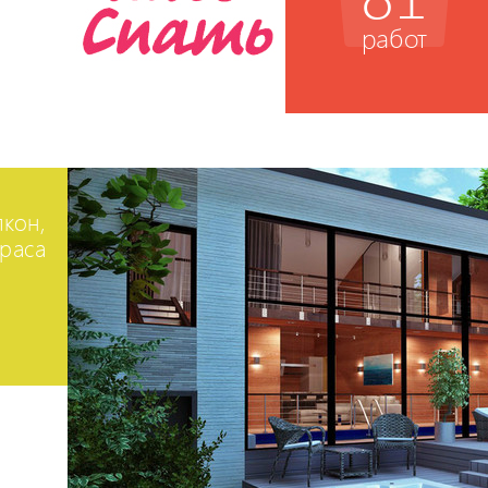
Комсомольская 25 Б - пос. "Радово-1", "Радово-2" - др. города ДВ и РФ Х
быть следующим нашим клиентом? Звоните прямо сейчас 200-92-90! М
работ
разработаем интерьер только для вас, исходя только из ваших потребнос
желаний. До встречи! :)
кон,
раса