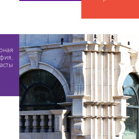
рная
фия.
асты