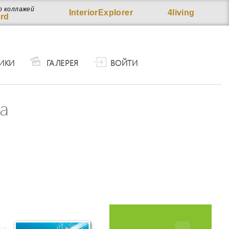
р коллажей
InteriorExplorer
4living
rd
ИКИ
ГАЛЕРЕЯ
ВОЙТИ
а
им
ЕН
учшим
ание,
 с
ии,
атые