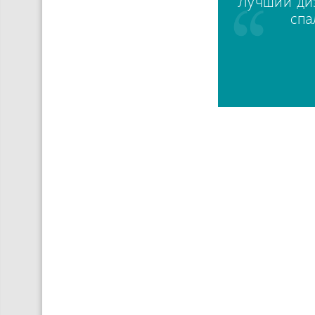
Лучший ди
спа