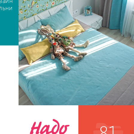
зайн
сроки! Цены соответствуют качеству, а результат превосходит ожидания.
льни
суммы оговариваются после точных обмеров и составления сметы в дого
что исключает демпинговых обманчивых цен за "урезанные" проекты, ка
показывает практика; Прежде чем приступить к проекту, обсуждаем бюд
будущий ремонт, чтобы подобрать в проект отделочные материалы, осв
предметы мебели и декор, стоимость которых не выйдут за рамки лимита
Прорабатываем архитектурные решения, оформление фасадов; Проводи
ремонт и отделу любой сложности, малоэтажное строительство "под клю
Производим авторский надзор за реализацией и полное сопровождение
проекта; Подбираем и обеспечиваем самыми качественными отделочны
материалами из 1500 образцов в собственном шоу-руме; Изготавливаем
неповторимые кухни и индивидуальную дизайнерскую мебель по дизайн
проекту; Регулярно участвуем в выставках мирового уровня - оцениваем 
своего профессионализма благодаря признанию международного жюри, 
позволяет быть в центре мировой индустрии дизайна. Все эти особенно
закладываем в каждый наш дизайн-проект и доводим его для Вас до
совершенства! Вот поэтому мы создаем реальные интерьеры под ключ с
профессиональным комплексным подходом, отвечая за качество своей р
даем гарантию и при получении результата Ваши положительные эмоции
гарантированы, а затраты времени и средств будут минимальными! Геогр
наших работ очень широка и включает каждую новостройку, дома и квар
любом районе города и за его пределами, что позволяет учесть любые
особенности будущего жилья: - ЖК "Семерочка" - ЖК "Два капитана" - Ж
"Паллада" - ЖК "Патрокл" - ЖК "Адмирал" - ЖК "Южный квартал" - ЖК "
81
океана" - ЖК по ул. Черняховского - ЖК "Снеговая падь" - ЖК "Олимп" - 
"Орлиное гнездо" - ЖК "Тринити" - ЖК "Фрегат" - ул. Тобольская 11 - ул.