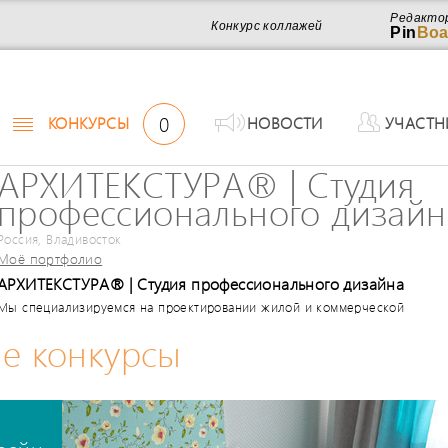
Редакто
Конкурс коллажей
Pin
Boa
0
КОНКУРСЫ
НОВОСТИ
УЧАСТН
АРХИТЕКСТУРА® | Студия
профессионального дизайн
Россия, Владивосток
Моё портфолио
АРХИТЕКСТУРА® | Студия профессионального дизайна
Мы специализируемся на проектировании жилой и коммерческой
недвижимости, сочетая способность создать дизайн-проект с высочайш
е конкурсы
качеством по доступной цене, одновременно предоставляя массу
дополнительных эксклюзивных комплексных услуг. НАШ ОПЫТ ДОСТУП
КАЖДОМУ! За что нас выбирают и в дальнейшем рекомендуют своим л
друзьям? Создаем эксклюзивный профессиональный дизайн, проектиров
разработку жилых и коммерческих интерьеров/экстерьеров любых типов
составом рабочего проекта не имеющего аналогов; Проводим консультац
обмеры в любой удобный для Вас день. БЕСПЛАТНО! Обеспечиваем сж