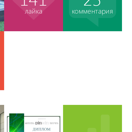
лайка
комментария