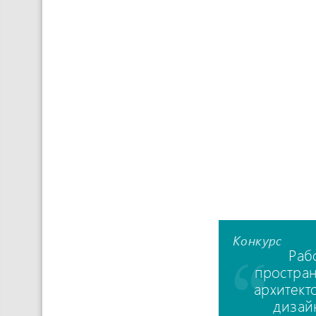
Конкурс
Раб
простран
архитект
дизай