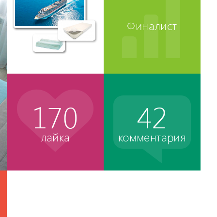
 Все
воре,
Финалист
к
жет на
ещение,
;
м
ч";
ми
-
170
42
уровень
что
сти мы
лайка
комментария
аботы -
афия
тиры в
К
Сердце
ЖК