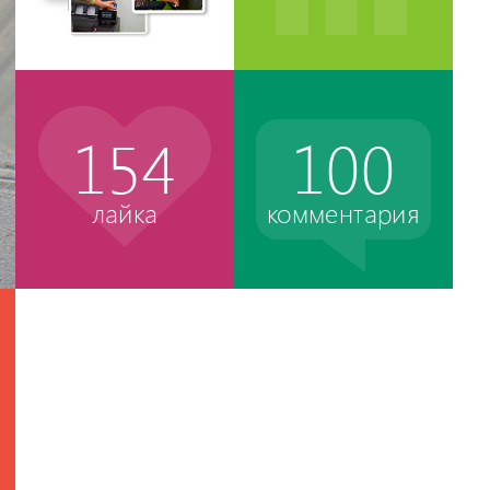
154
100
лайка
комментария