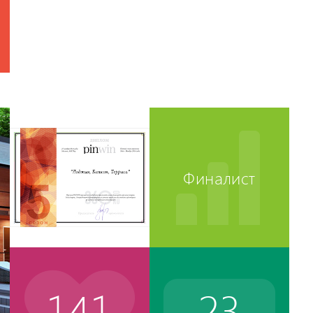
отите
ы
тей и
Финалист
141
23