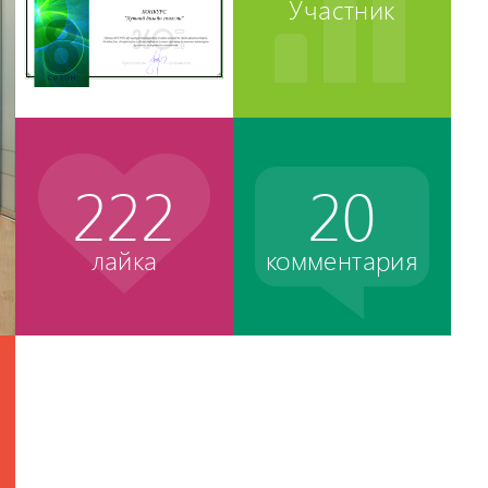
Участник
222
20
лайка
комментария