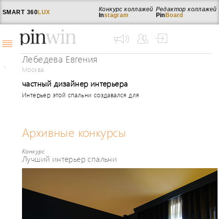
Конкурс коллажей
Редактор коллажей
SMART
360
LUX
In
stagram
Pin
Board
Лебедева Евгения
Москва
частный дизайнер интерьера
Интерьер этой спальни создавался для
молодой семейной пары.
Пространство покоя и расслабления,
где воздух обволакивает и тело и
душу. Это то место, где можно
Архивные конкурсы
укрыться от всего мира и посветить
время только себе .Дата реализации
Конкурс
проекта 2012 год. Фотограф Евгений
Лучший интерьер спальни
Потапов.