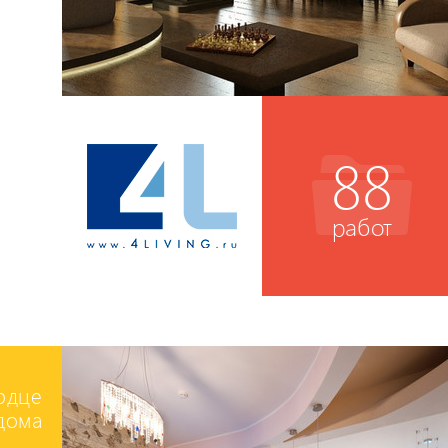
88
работ
ердце
дома