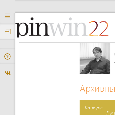
22
Архивны
Конкурс
Лу