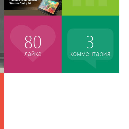
80
3
лайка
комментария