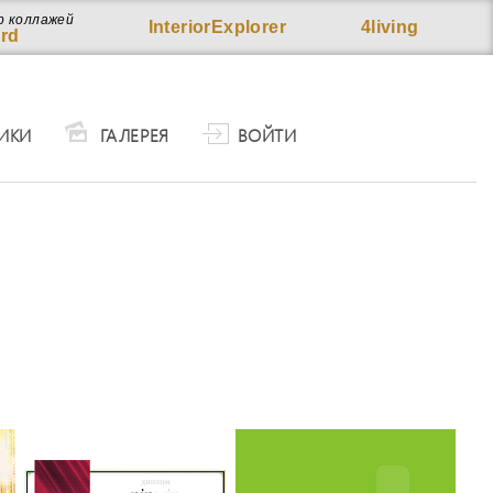
р коллажей
InteriorExplorer
4living
rd
ИКИ
ГАЛЕРЕЯ
ВОЙТИ