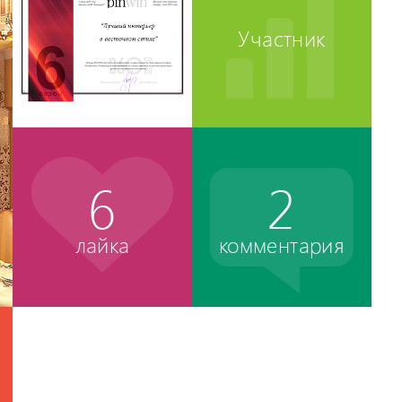
Участник
6
2
лайка
комментария