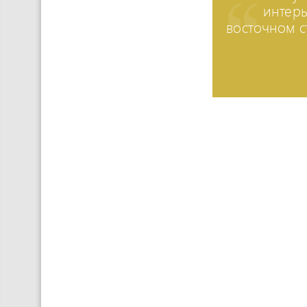
интерь
восточном с