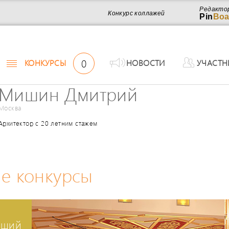
Редакто
Конкурс коллажей
Pin
Boa
0
КОНКУРСЫ
НОВОСТИ
УЧАСТН
Мишин Дмитрий
Москва
Архитектор с 20 летним стажем
е конкурсы
чший