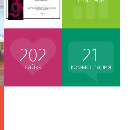
202
21
лайка
комментария