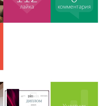
лайка
комментария
Участник