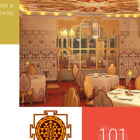
ер в
тиле
101