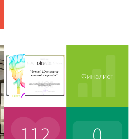
Финалист
112
0