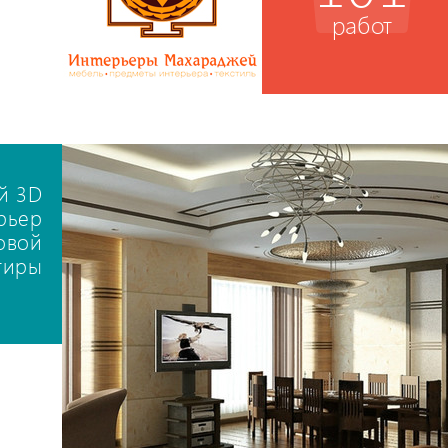
работ
й 3D
рьер
овой
тиры