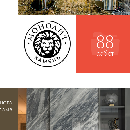
88
работ
ного
дома