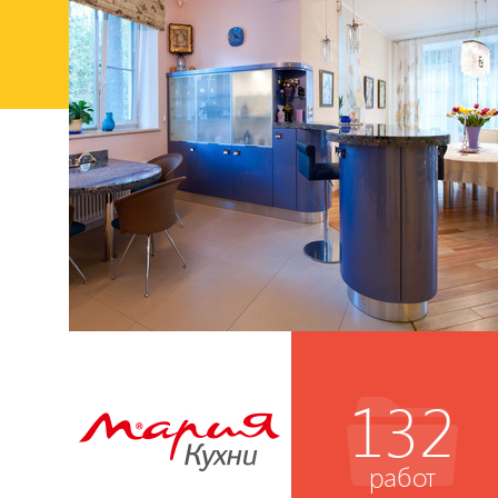
132
работ