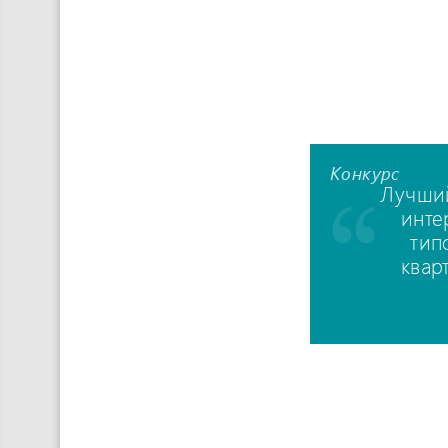
Конкурс
Лучши
инте
тип
квар