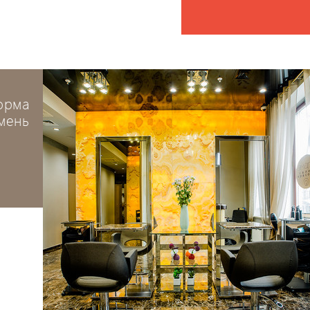
орма
мень