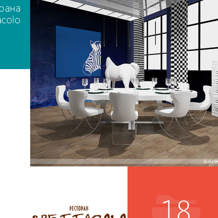
рана
acolo
18