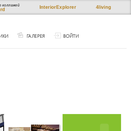
р коллажей
InteriorExplorer
4living
rd
ИКИ
ГАЛЕРЕЯ
ВОЙТИ