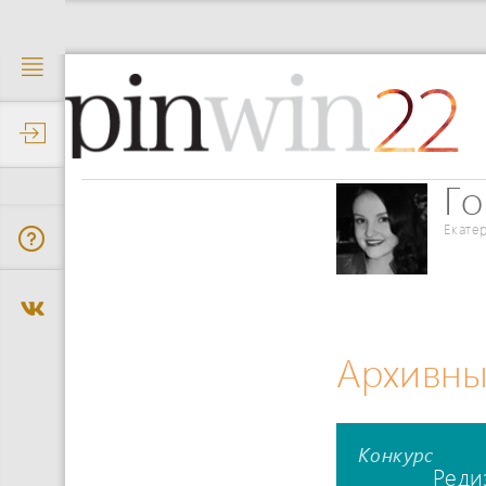
22
Го
Екате
Архивны
Конкурс
Реди