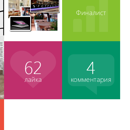
Финалист
62
4
лайка
комментария