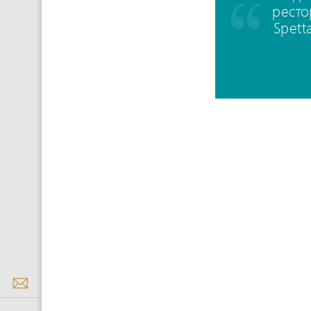
ресто
Spett