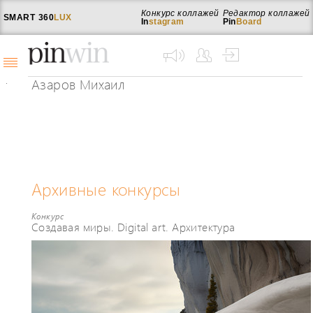
Конкурс коллажей
Редактор коллажей
SMART
360
LUX
In
stagram
Pin
Board
Азаров Михаил
Архивные конкурсы
Конкурс
Создавая миры. Digital art. Архитектура