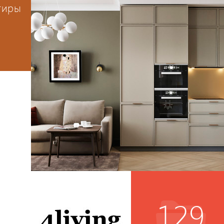
тиры
129