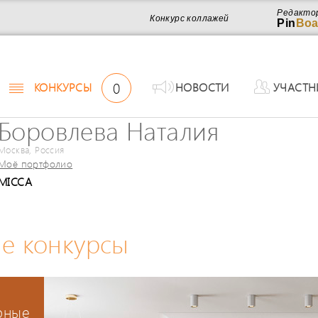
Редакто
Конкурс коллажей
Pin
Boa
0
КОНКУРСЫ
НОВОСТИ
УЧАСТН
Боровлева Наталия
Москва, Россия
Моё портфолио
MICCA
е конкурсы
рные