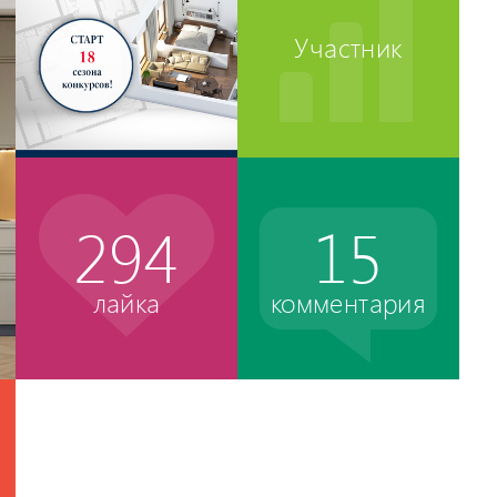
Участник
294
15
лайка
комментария