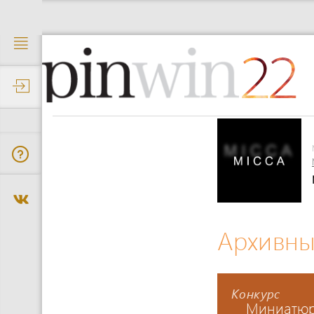
22
Архивны
Конкурс
Миниатю