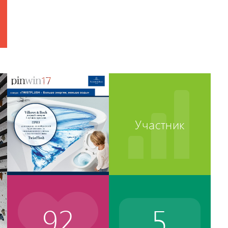
Участник
92
5