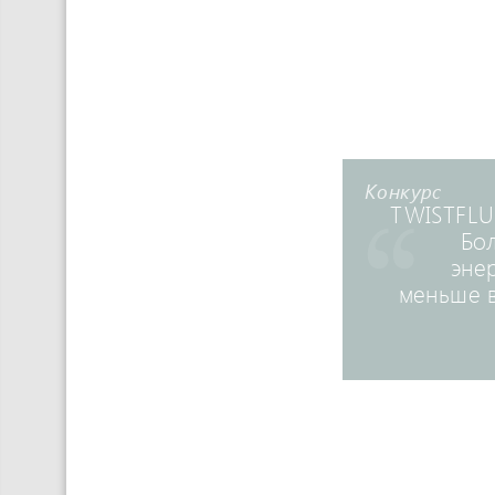
Конкурс
TWISTFLU
Бо
эне
меньше 