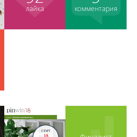
лайка
комментария
Финалист