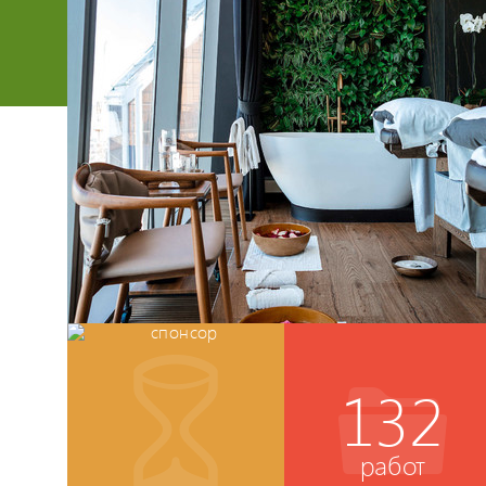
132
работ