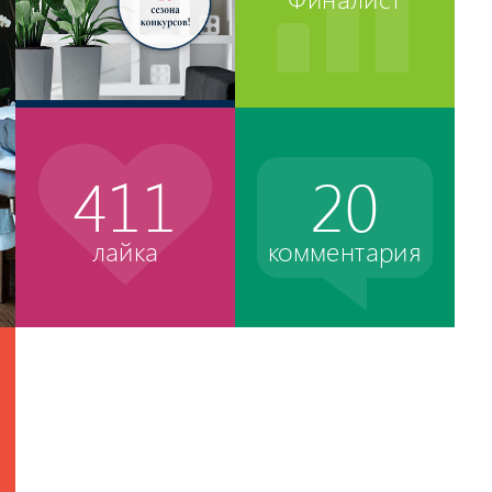
411
20
лайка
комментария