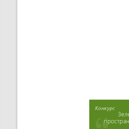
Конкурс
Зел
простран