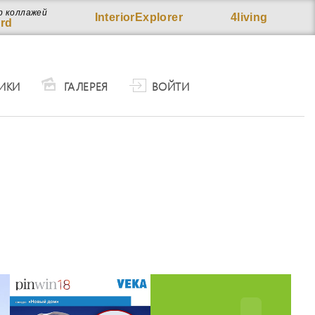
р коллажей
InteriorExplorer
4living
rd
ИКИ
ГАЛЕРЕЯ
ВОЙТИ