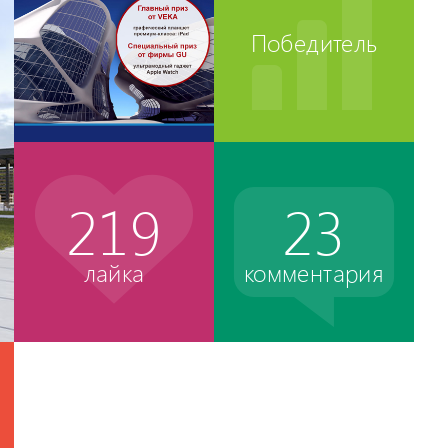
Победитель
219
23
лайка
комментария