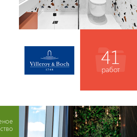
41
работ
еное
ство