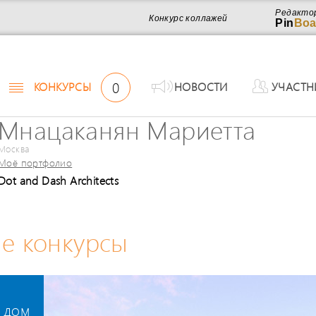
Редакто
Конкурс коллажей
Pin
Boa
0
КОНКУРСЫ
НОВОСТИ
УЧАСТН
Мнацаканян Мариетта
Москва
Моё портфолио
Dot and Dash Architects
е конкурсы
 дом