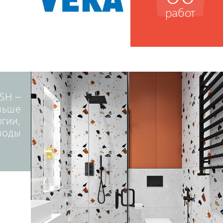
работ
SH –
льше
ргии,
воды