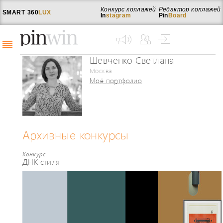
Конкурс коллажей
Редактор коллажей
SMART
360
LUX
In
stagram
Pin
Board
Шевченко Светлана
Москва
Моё портфолио
Архивные конкурсы
Конкурс
ДНК стиля