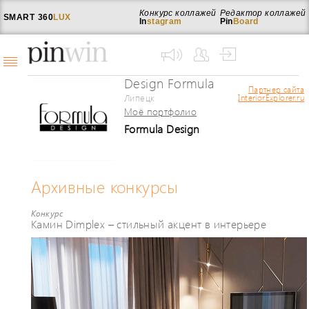
Конкурс коллажей
Редактор коллажей
SMART
360
LUX
In
stagram
Pin
Board
Design Formula
Партнер сайта
Липецк
InteriorExplorer.ru
Моё портфолио
Formula Design
Архивные конкурсы
Конкурс
Камин Dimplex – стильный акцент в интерьере