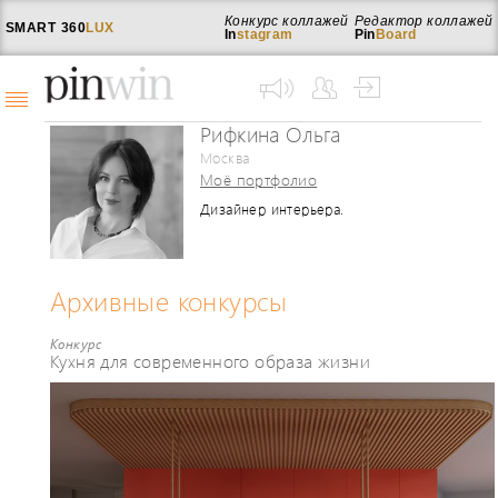
Конкурс коллажей
Редактор коллажей
SMART
360
LUX
In
stagram
Pin
Board
Рифкина Ольга
Москва
Моё портфолио
Дизайнер интерьера.
Специализируюсь на проектировании
жилых пространств. В 2010 году
окончила Международную Школу
Дизайна, диплом с отличием. С 2002
Архивные конкурсы
года работаю в сфере дизайна
интерьеров - более 7 лет руководила
отделом закупок керамической плитки
Конкурс
Кухня для современного образа жизни
из Испании и Италии. По первому
образованию – переводчик испанского
и английского языка, в 2000 году
выполнила перевод книги об Антонио
Гауди. Много путешествую, прохожу
курсы повышения квалификации как в
России, так и за рубежом.