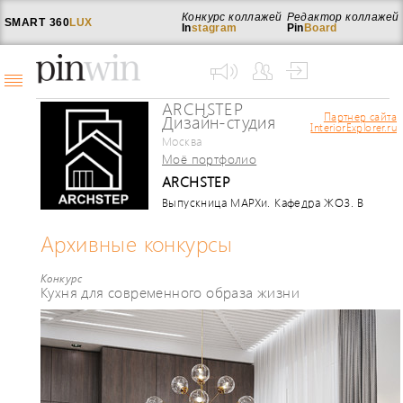
Конкурс коллажей
Редактор коллажей
SMART
360
LUX
In
stagram
Pin
Board
ARCHSTEP
Партнер сайта
Дизайн-студия
InteriorExplorer.ru
Москва
Моё портфолио
ARCHSTEP
Выпускница МАРХи. Кафедра ЖОЗ. В
профессии с 2003 года. После
окончания института работала в
Архивные конкурсы
ведущих архитектурных бюро в
Москве, в качестве главного
Конкурс
архитектора проектов. С 2012 работает
Кухня для современного образа жизни
под собственным брендом. В
настоящее время работы производятся
в трех направлениях: архитектура,
дизайн интерьера, ландшафт.