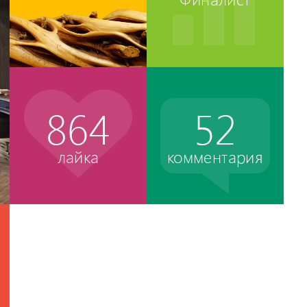
864
52
лайка
комментария