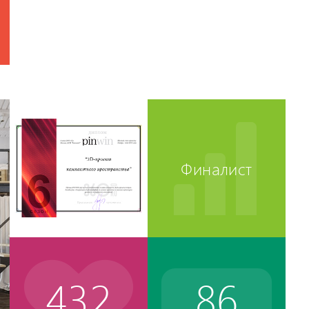
Финалист
432
86