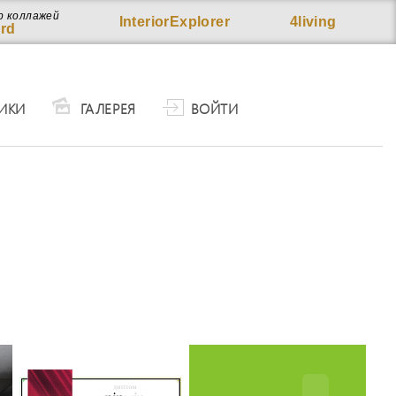
р коллажей
InteriorExplorer
4living
rd
ИКИ
ГАЛЕРЕЯ
ВОЙТИ