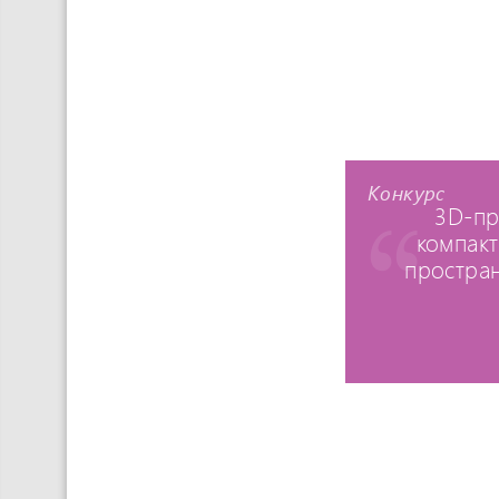
Конкурс
3D-пр
компакт
простран