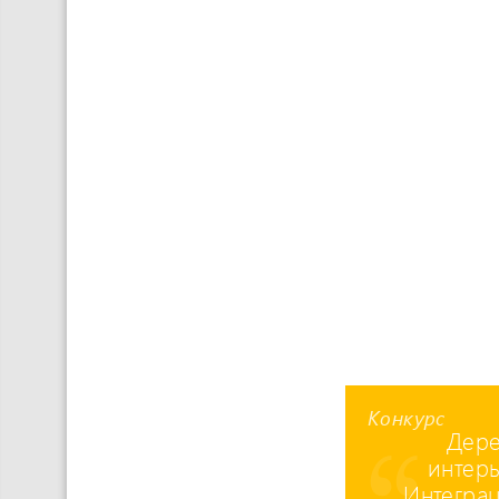
Конкурс
Дере
интерь
Интеграц