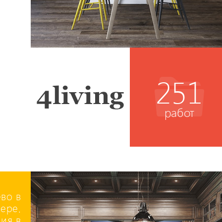
251
работ
во в
ере.
ия в