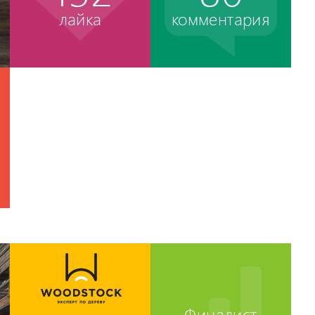
лайка
комментария
Финалист