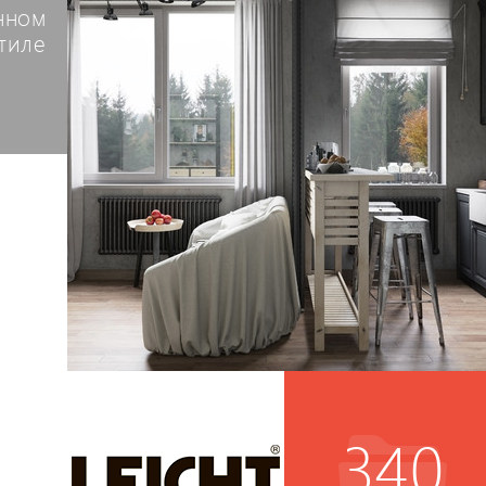
нном
тиле
340