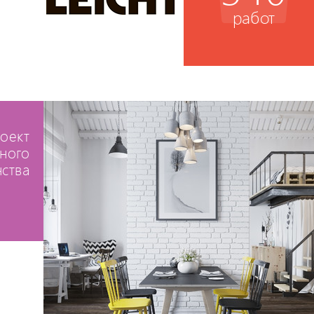
работ
оект
ного
ства