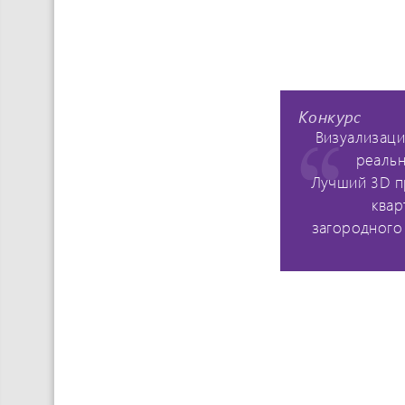
Конкурс
Визуализаци
реальн
Лучший 3D п
квар
загородного