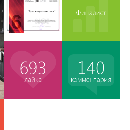
Финалист
693
140
лайка
комментария