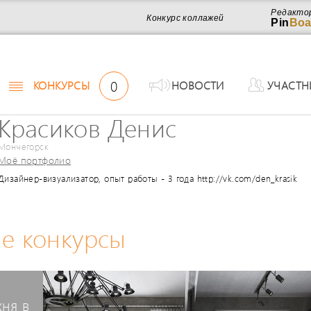
Редакто
Конкурс коллажей
Pin
Boa
0
КОНКУРСЫ
НОВОСТИ
УЧАСТН
Красиков Денис
Мончегорск
Моё портфолио
Дизайнер-визуализатор, опыт работы - 3 года http://vk.com/den_krasik
е конкурсы
хня в