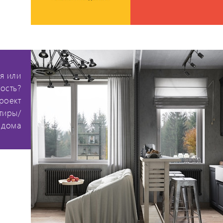
я или
ость?
роект
тиры/
 дома