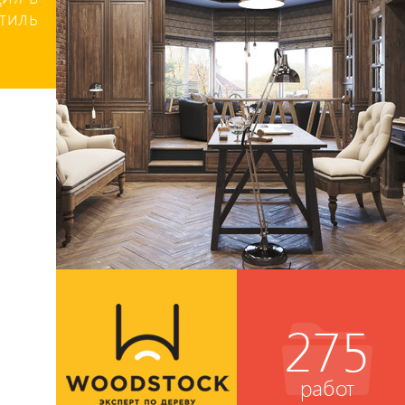
стиль
275
работ