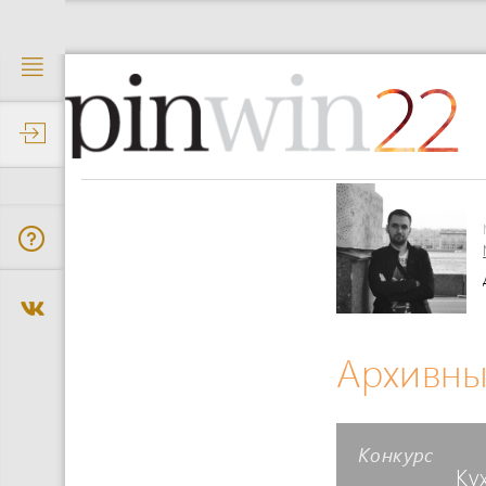
22
Архивны
Конкурс
Ку