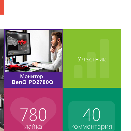
Участник
780
40
лайка
комментария