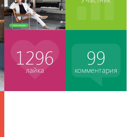
1296
99
лайка
комментария