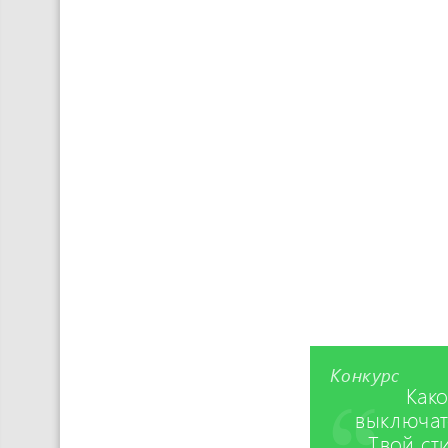
Конкурс
Како
выключат
Твой ст