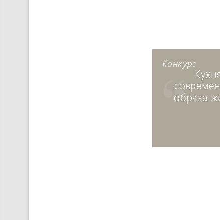
Конкурс
Кухн
современ
образа ж