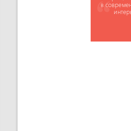
в совреме
интер