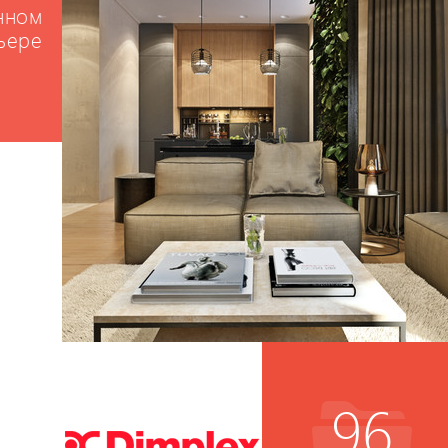
нном
ьере
96