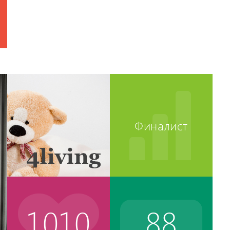
Финалист
1010
88