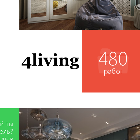
480
работ
й ты
ель?
иль в