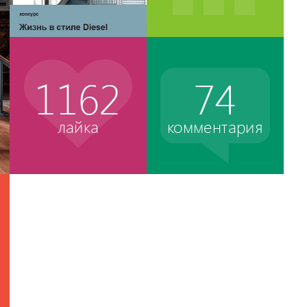
1162
74
лайка
комментария