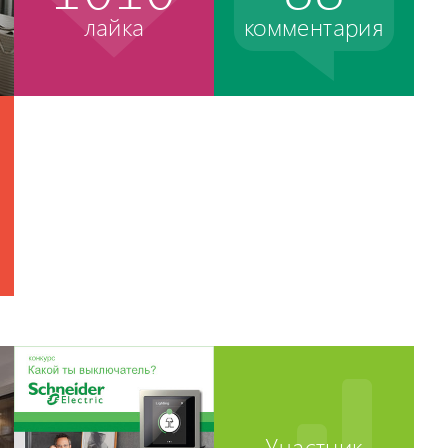
лайка
комментария
Участник