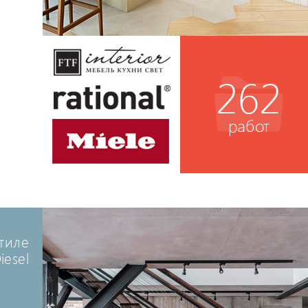
262
работ
тиле
iesel