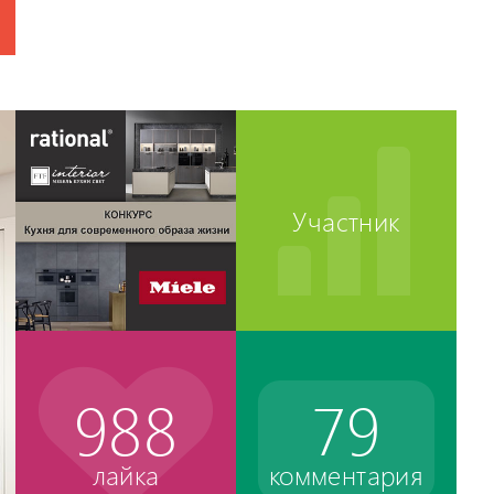
Участник
988
79
лайка
комментария