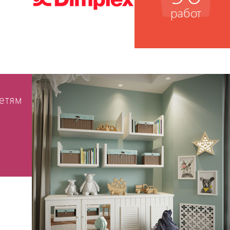
работ
етям