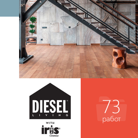
73
работ