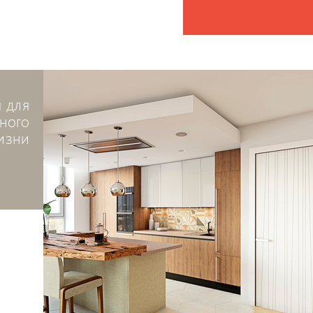
я для
ного
изни