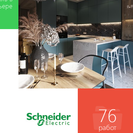
ьере
76
работ