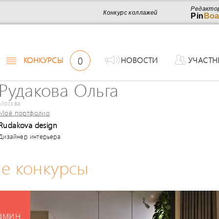
Редакто
Конкурс коллажей
Pin
Boa
0
КОНКУРСЫ
НОВОСТИ
УЧАСТН
Рудакова Ольга
Москва
Моё портфолио
Rudakova design
Дизайнер интерьера
е конкурсы
Камин