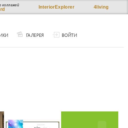
р коллажей
InteriorExplorer
4living
rd
ИКИ
ГАЛЕРЕЯ
ВОЙТИ