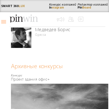
Конкурс коллажей
Редактор коллажей
SMART
360
LUX
In
stagram
Pin
Board
Медведев Борис
Одесса
Архивные конкурсы
Конкурс
Проект здания офис+