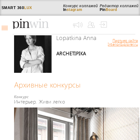
Конкурс коллажей
Редактор коллажей
SMART
360
LUX
In
stagram
Pin
Board
Lopatkina Anna
Партнер сайта
InteriorExplorer.ru
ARCHETIPIKA
Архивные конкурсы
Конкурс
Интерьер. Живи легко