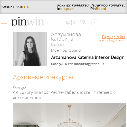
Конкурс коллажей
Редактор коллажей
SMART
360
LUX
In
stagram
Pin
Board
Арзуманова
Партнер сайта
Катерина
InteriorExplorer.ru
Москва
Моё портфолио
Arzumanova Katerina Interior Design
Катерина специализируется на
создании интерьеров частных квартир/
домов, а также общественных
Архивные конкурсы
интерьерах. Для реализации проекта
предлагает полный комплекс услуг: от
Конкурс
разработки планировки, концепции,
AP Luxury Brands: Респектабельность. Интерьер с
рабочих чертежей до комплектация
достоинством.
объекта отделочными материалами,
мебелью, светом и аксессуарами.
Стиль: современная классика,
минимализм. Выпускница British Higher
School of Art and Design (Interior
Design)