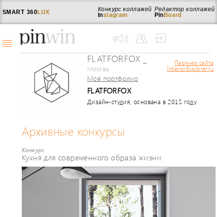
Конкурс коллажей
Редактор коллажей
SMART
360
LUX
In
stagram
Pin
Board
FLATFORFOX _
Партнер сайта
Москва
InteriorExplorer.ru
Моё портфолио
FLATFORFOX
Дизайн-студия, основана в 2015 году.
Основное направление -
проектирование жилых интерьеров, от
идеи до воплощения в жизнь. Главный
Архивные конкурсы
принцип - разработка
функционального и комфортного
Конкурс
жилья, актуального и через многие
Кухня для современного образа жизни
годы. Предоставляем полный цикл
услуг: составление подробного
технического задания и сметы перед
начало проекта, полный пакет рабочих
чертежей, с подробными
спецификациями по освещению,
мебели, сантехническому
оборудованию, фотореалистичные