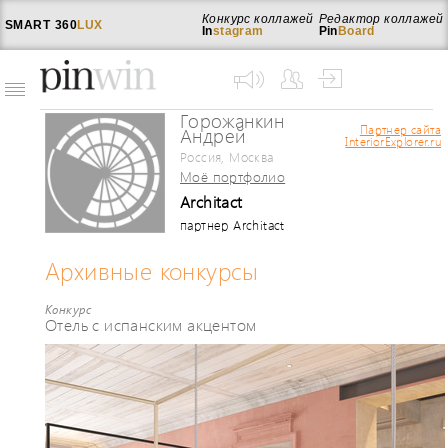
Конкурс коллажей
Редактор коллажей
SMART
360
LUX
In
stagram
Pin
Board
Горожанкин
Партнер сайта
Андрей
InteriorExplorer.ru
Россия, Москва
Моё портфолио
Architact
партнер Architact
Архивные конкурсы
Конкурс
Отель с испанским акцентом