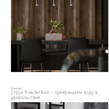
Конкурс
Струя PowderRain - превращаем воду в
удовольствие