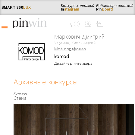
Конкурс коллажей
Редактор коллажей
SMART
360
LUX
In
stagram
Pin
Board
Маркович Дмитрий
Украина, Хмельницкий
Моё портфолио
komod
Дизайнер интерьера
Архивные конкурсы
Конкурс
Стена