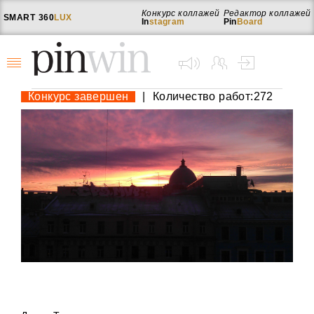
Конкурс коллажей
Редактор коллажей
SMART
360
LUX
In
stagram
Pin
Board
Конкурс завершен
|
Количество работ:272