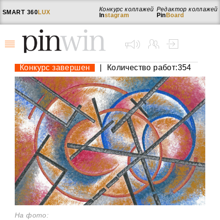
Конкурс коллажей
Редактор коллажей
SMART
360
LUX
In
stagram
Pin
Board
Конкурс завершен
|
Количество работ:354
На фото: