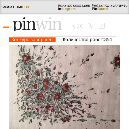
Конкурс коллажей
Редактор коллажей
SMART
360
LUX
In
stagram
Pin
Board
Конкурс завершен
|
Количество работ:354