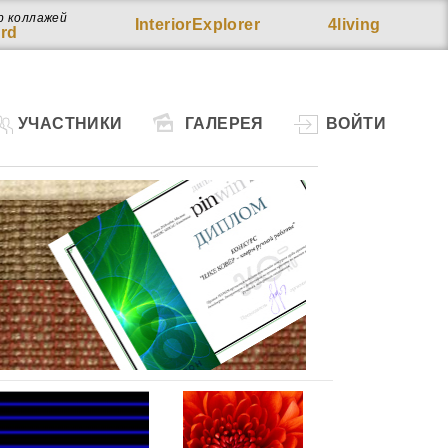
р коллажей
InteriorExplorer
4living
rd
УЧАСТНИКИ
ГАЛЕРЕЯ
ВОЙТИ