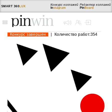
Конкурс коллажей
Редактор коллажей
SMART
360
LUX
In
stagram
Pin
Board
Конкурс завершен
|
Количество работ:354