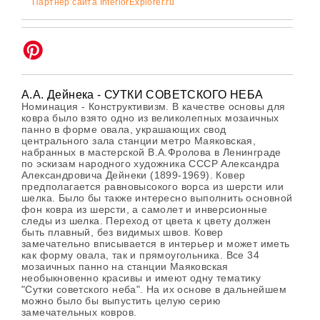
Партнер сайта InteriorExplorer.ru
А.А. Дейнека - СУТКИ СОВЕТСКОГО НЕБА
Номинация - Конструктивизм. В качестве основы для
ковра было взято одно из великолепных мозаичных
панно в форме овала, украшающих свод
центрального зала станции метро Маяковская,
набранных в мастерской В.А.Фролова в Ленинграде
по эскизам народного художника СССР Александра
Александровича Дейнеки (1899-1969). Ковер
предполагается равновысокого ворса из шерсти или
шелка. Было бы также интересно выполнить основной
фон ковра из шерсти, а самолет и инверсионные
следы из шелка. Переход от цвета к цвету должен
быть плавный, без видимых швов. Ковер
замечательно вписывается в интерьер и может иметь
как форму овала, так и прямоугольника. Все 34
мозаичных панно на станции Маяковская
необыкновенно красивы и имеют одну тематику
"Сутки советского неба". На их основе в дальнейшем
можно было бы выпустить целую серию
замечательных ковров.