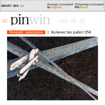
Конкурс коллажей
Редактор коллажей
SMART
360
LUX
In
stagram
Pin
Board
Конкурс завершен
|
Количество работ:354