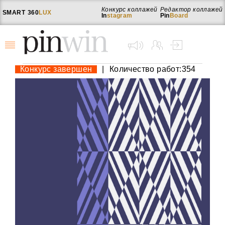
Конкурс коллажей
Редактор коллажей
SMART
360
LUX
In
stagram
Pin
Board
Конкурс завершен
|
Количество работ:354