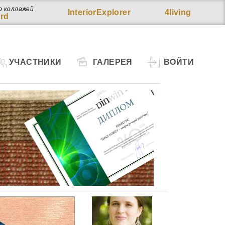
р коллажей
InteriorExplorer
4living
rd
УЧАСТНИКИ
ГАЛЕРЕЯ
ВОЙТИ