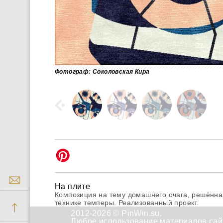
Фотограф: Соколовская Кира
На плите
Композиция на тему домашнего очага, решённая
технике темперы. Реализованный проект.
2012-2026 © PinWin.su.
Любое использование материалов сайт