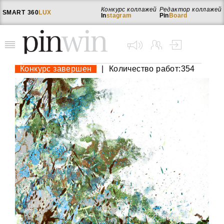
Конкурс коллажей
Редактор коллажей
SMART
360
LUX
In
stagram
Pin
Board
Конкурс завершен
|
Количество работ:354