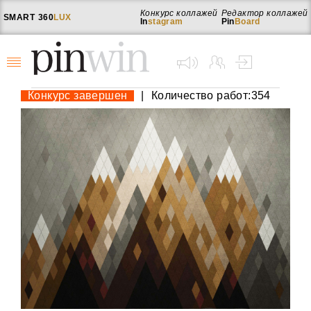
Конкурс коллажей
Редактор коллажей
SMART
360
LUX
In
stagram
Pin
Board
Конкурс завершен
|
Количество работ:354