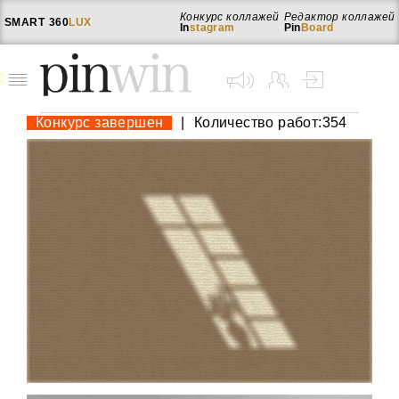
Конкурс коллажей
Редактор коллажей
SMART
360
LUX
In
stagram
Pin
Board
Конкурс завершен
|
Количество работ:354