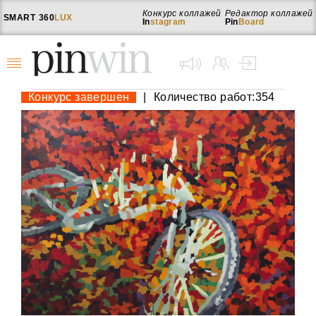
Конкурс коллажей
Редактор коллажей
SMART
360
LUX
In
stagram
Pin
Board
Конкурс завершен
|
Количество работ:354