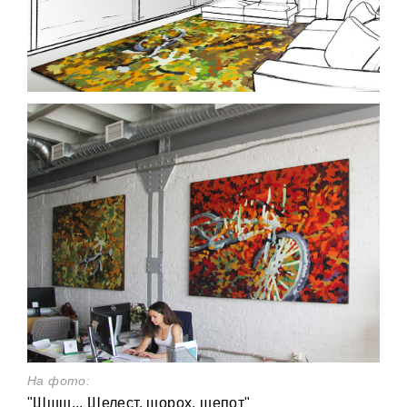
На фото:
"Шшш... Шелест, шорох, шепот"