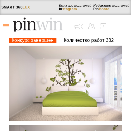
Конкурс коллажей
Редактор коллажей
SMART
360
LUX
In
stagram
Pin
Board
Конкурс завершен
|
Количество работ:332