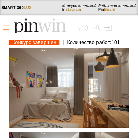
Конкурс коллажей
Редактор коллажей
SMART
360
LUX
In
stagram
Pin
Board
Конкурс завершен
|
Количество работ:101