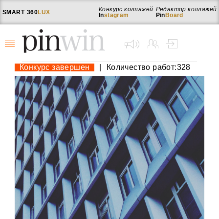
Конкурс коллажей
Редактор коллажей
SMART
360
LUX
In
stagram
Pin
Board
Конкурс завершен
|
Количество работ:328