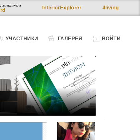
р коллажей
InteriorExplorer
4living
rd
УЧАСТНИКИ
ГАЛЕРЕЯ
ВОЙТИ