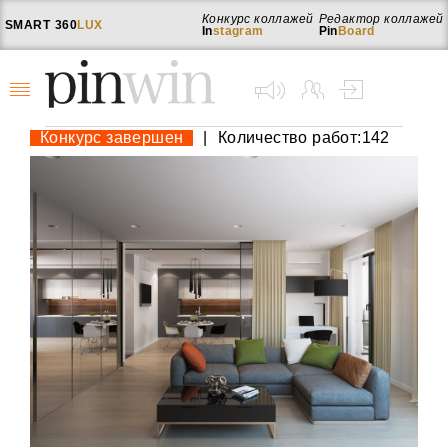
Конкурс коллажей
Редактор коллажей
SMART
360
LUX
In
stagram
Pin
Board
Конкурс завершен
|
Количество работ:142