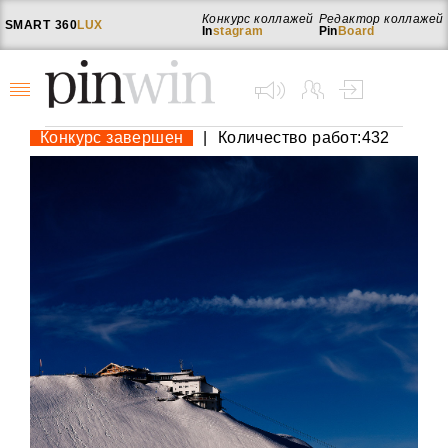
Конкурс коллажей
Редактор коллажей
SMART
360
LUX
In
stagram
Pin
Board
Конкурс завершен
|
Количество работ:432