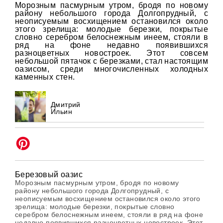
Морозным пасмурным утром, бродя по новому
району небольшого города Долгопрудный, с
неописуемым восхищением остановился около
этого зрелища: молодые березки, покрытые
словно серебром белоснежным инеем, стояли в
ряд на фоне недавно появившихся
разноцветных новостроек. Этот совсем
небольшой пятачок с березками, стал настоящим
оазисом, среди многочисленных холодных
каменных стен.
Дмитрий
Ильин
Березовый оазис
Морозным пасмурным утром, бродя по новому
району небольшого города Долгопрудный, с
неописуемым восхищением остановился около этого
зрелища: молодые березки, покрытые словно
серебром белоснежным инеем, стояли в ряд на фоне
недавно появившихся разноцветных новостроек. Этот