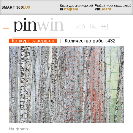
Конкурс коллажей
Редактор коллажей
SMART
360
LUX
In
stagram
Pin
Board
Конкурс завершен
|
Количество работ:432
На фото: