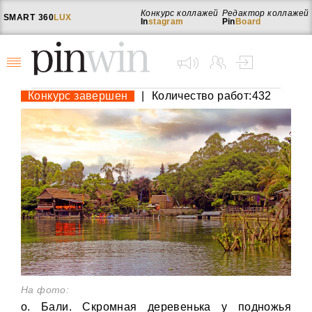
Конкурс коллажей
Редактор коллажей
SMART
360
LUX
In
stagram
Pin
Board
Конкурс завершен
|
Количество работ:432
На фото:
о. Бали. Скромная деревенька у подножья