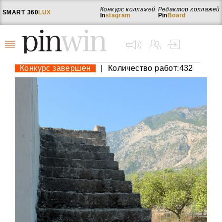
Конкурс коллажей
Редактор коллажей
SMART
360
LUX
In
stagram
Pin
Board
Конкурс завершен
|
Количество работ:432