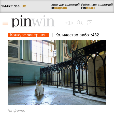
Конкурс коллажей
Редактор коллажей
SMART
360
LUX
In
stagram
Pin
Board
Конкурс завершен
|
Количество работ:432
На фото: