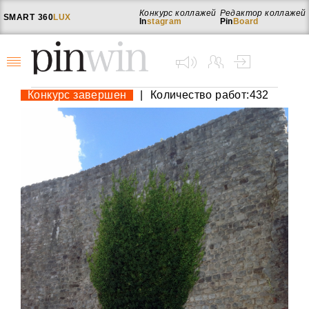
Конкурс коллажей
Редактор коллажей
SMART
360
LUX
In
stagram
Pin
Board
Конкурс завершен
|
Количество работ:432