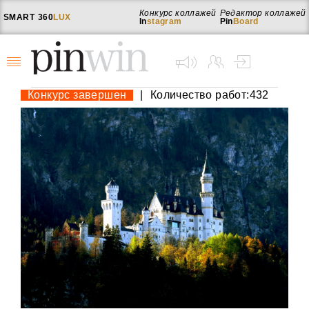
Конкурс коллажей
Редактор коллажей
SMART
360
LUX
In
stagram
Pin
Board
Конкурс завершен
|
Количество работ:432