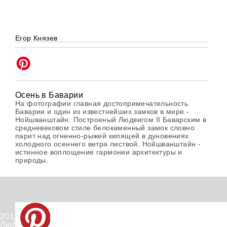
Егор Князев
Осень в Баварии
На фотографии главная достопримечательность
Баварии и один из известнейших замков в мире -
Нойшванштайн. Построеный Людвигом II Баварским в
средневековом стиле белокаменный замок словно
парит над огненно-рыжей кипящей в дуновениях
холодного осеннего ветра листвой. Нойшванштайн -
истинное воплощение гармонии архитектуры и
природы.
2012-2026 © PinWin.su.
Любое использование материалов сайта запрещено