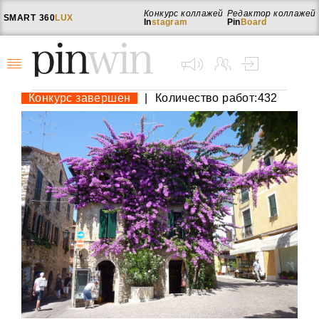
Конкурс коллажей
Редактор коллажей
SMART
360
LUX
In
stagram
Pin
Board
Конкурс завершен
|
Количество работ:432