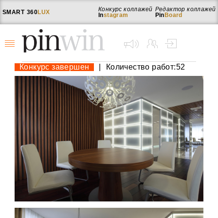
Конкурс коллажей
Редактор коллажей
SMART
360
LUX
In
stagram
Pin
Board
Конкурс завершен
|
Количество работ:52