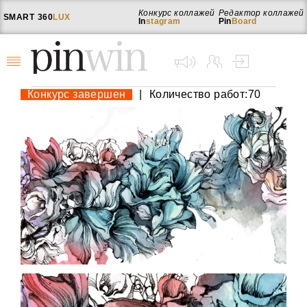
Конкурс коллажей
Редактор коллажей
SMART
360
LUX
In
stagram
Pin
Board
Конкурс завершен
|
Количество работ:70