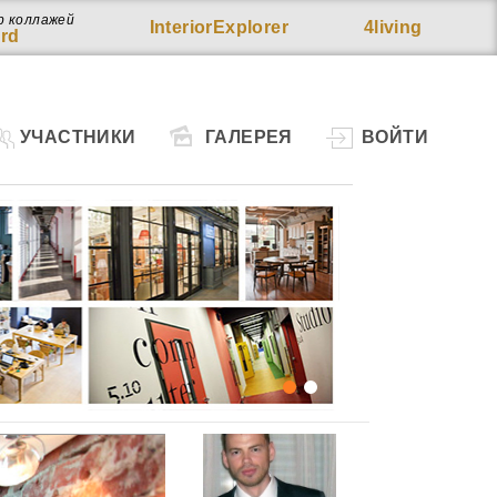
р коллажей
InteriorExplorer
4living
rd
УЧАСТНИКИ
ГАЛЕРЕЯ
ВОЙТИ